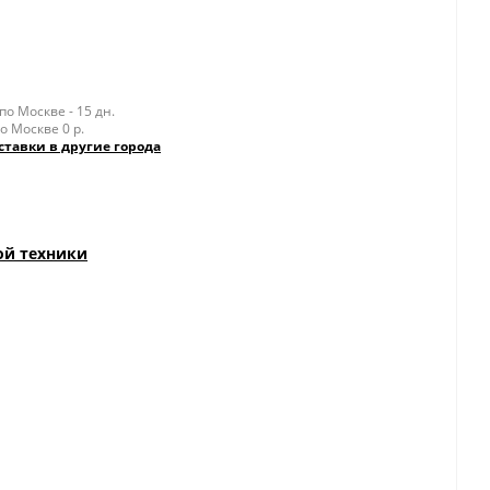
о Москве - 15 дн.
о Москве 0 р.
ставки в другие города
ой техники