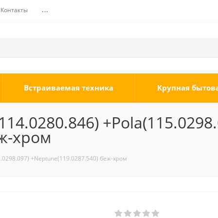
Контакты
...
Встраиваемая техника
Крупная бытов
4.0280.846) +Pola(115.0298.
еж-хром
.0298.097) +Neptune(119.0287.540) беж-хром