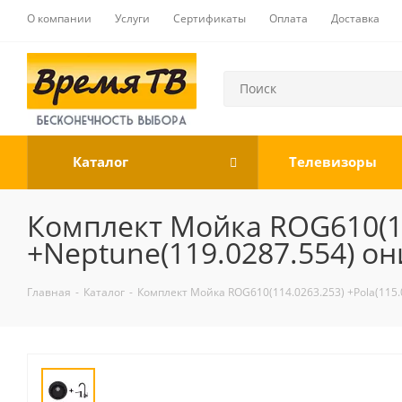
О компании
Услуги
Сертификаты
Оплата
Доставка
Каталог
Телевизоры
Комплект Мойка ROG610(114
+Neptune(119.0287.554) он
Главная
-
Каталог
-
Комплект Мойка ROG610(114.0263.253) +Pola(115.