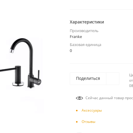
Характеристики
Производитель
Franke
Базовая единица
0
Ц
Поделиться
от
08
Сейчас данный товар прос
Аксесcуары
Отзывы