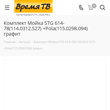
0
Комплект Мойка STG 614-
78(114.0312.527) +Pola(115.0298.094)
графит
Главная
-
Каталог
-
Комплект Мойка STG 614-78(114.0312.527)
+Pola(115.0298.094) графит