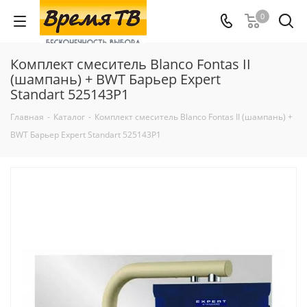
0
Комплект смеситель Blanco Fontas II
(шампань) + BWT Барьер Expert
Standart 525143P1
Главная
-
Каталог
-
Комплект смеситель Blanco Fontas II (шампань) +
BWT Барьер Expert Standart 525143P1