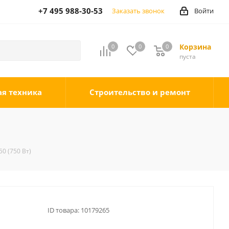
+7 495 988-30-53
Заказать звонок
Войти
Корзина
0
0
0
0
пуста
ая техника
Строительство и ремонт
0 (750 Вт)
ID товара:
10179265