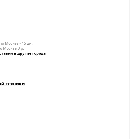
о Москве - 15 дн.
о Москве 0 р.
ставки в другие города
ой техники