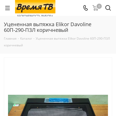
0
Уцененная вытяжка Elikor Davoline
60П-290-П3Л коричневый
Главная
-
Каталог
-
Уцененная вытяжка Elikor Davoline 60П-290-П3Л
коричневый