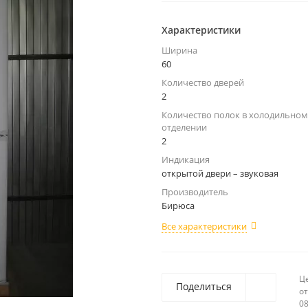
Характеристики
Ширина
60
Количество дверей
2
Количество полок в холодильном
отделении
2
Индикация
открытой двери – звуковая
Производитель
Бирюса
Все характеристики
Ц
Поделиться
от
08