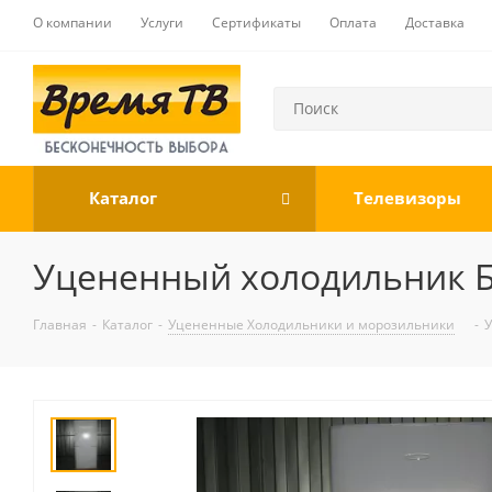
О компании
Услуги
Сертификаты
Оплата
Доставка
Каталог
Телевизоры
Уцененный холодильник 
Главная
-
Каталог
-
Уцененные Холодильники и морозильники
-
У