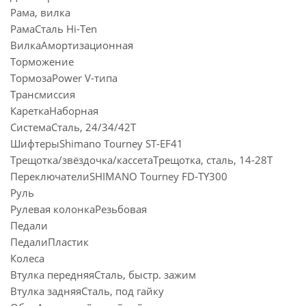
Рама, вилка
РамаСталь Hi-Ten
ВилкаАмортизационная
Торможение
ТормозаPower V-типа
Трансмиссия
КареткаНаборная
СистемаСталь, 24/34/42Т
ШифтерыShimano Tourney ST-EF41
Трещотка/звёздочка/кассетаТрещотка, сталь, 14-28Т
ПереключателиSHIMANO Tourney FD-TY300
Руль
Рулевая колонкаРезьбовая
Педали
ПедалиПластик
Колеса
Втулка передняяСталь, быстр. зажим
Втулка задняяСталь, под гайку