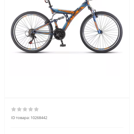
ID товара:
10268442