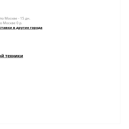
о Москве - 15 дн.
о Москве 0 р.
ставки в другие города
ой техники