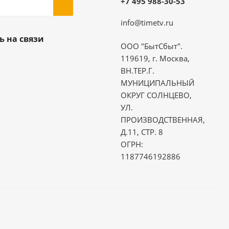
+7 495 988-30-53
info@timetv.ru
ь на связи
ООО "БытСбыт".
119619, г. Москва,
ВН.ТЕР.Г.
МУНИЦИПАЛЬНЫЙ
ОКРУГ СОЛНЦЕВО,
УЛ.
ПРОИЗВОДСТВЕННАЯ,
Д.11, СТР. 8
ОГРН:
1187746192886