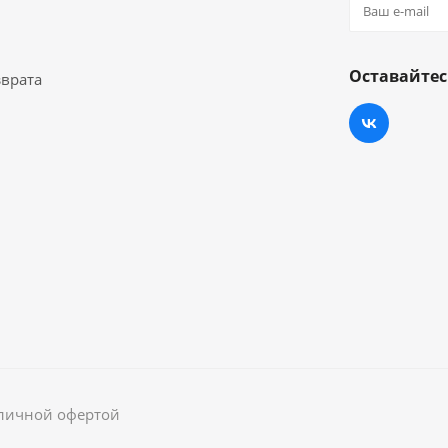
Оставайтес
зврата
бличной офертой