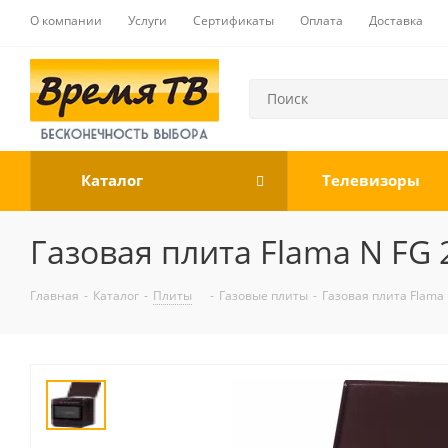
О компании
Услуги
Сертификаты
Оплата
Доставка
Каталог
Телевизоры
Газовая плита Flama N FG 
Главная
-
Каталог
-
Плиты
-
Газовые плиты
-
Газовая плита Flama 