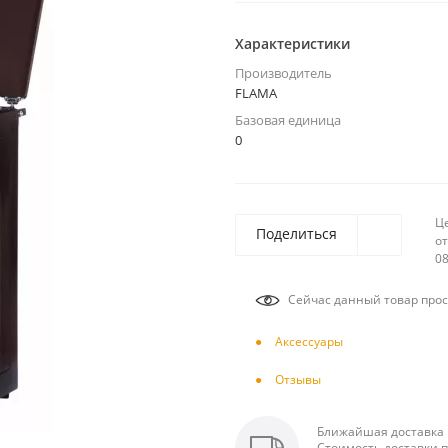
Характеристики
Производитель
FLAMA
Базовая единица
0
Ц
Поделиться
от
08
Сейчас данный товар прос
Аксесcуары
Отзывы
Ближайшая доставка п
Стоимость доставки п