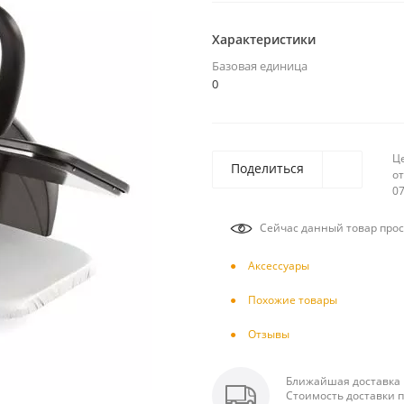
Характеристики
Базовая единица
0
Ц
Поделиться
от
07
Сейчас данный товар прос
Аксесcуары
Похожие товары
Отзывы
Ближайшая доставка п
Стоимость доставки п