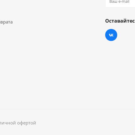
Оставайтес
зврата
бличной офертой