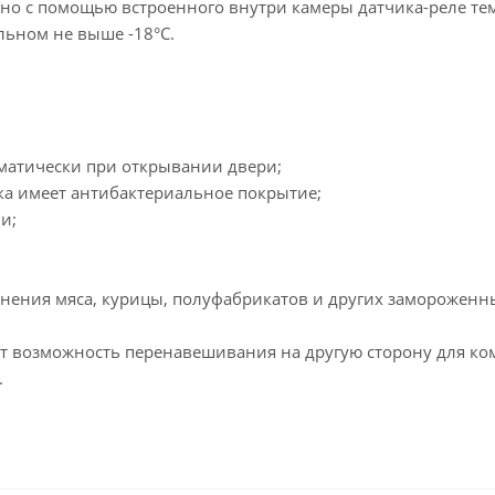
о с помощью встроенного внутри камеры датчика-реле те
ильном не выше -18°С.
матически при открывании двери;
а имеет антибактериальное покрытие;
и;
нения мяса, курицы, полуфабрикатов и других замороженн
т возможность перенавешивания на другую сторону для ко
.