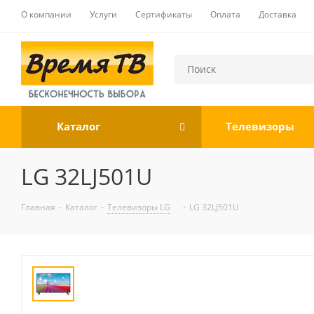
О компании
Услуги
Сертификаты
Оплата
Доставка
Каталог
Телевизоры
LG 32LJ501U
Главная
-
Каталог
-
Телевизоры LG
-
LG 32LJ501U