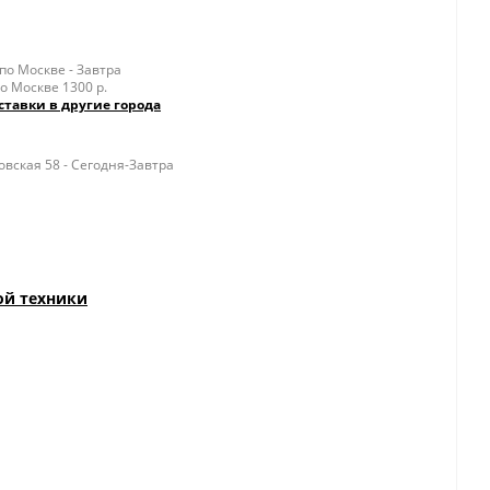
о Москве - Завтра
о Москве 1300 р.
ставки в другие города
вская 58 - Сегодня-Завтра
ой техники