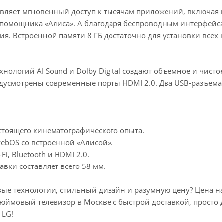
авляет мгновенный доступ к тысячам приложений, включая
омощника «Алиса». А благодаря беспроводным интерфейсам
я. Встроенной памяти 8 ГБ достаточно для установки все
нологий AI Sound и Dolby Digital создают объемное и чист
едусмотрены современные порты HDMI 2.0. Два USB-разъема
стоящего кинематографического опыта.
webOS со встроенной «Алисой».
, Bluetooth и HDMI 2.0.
авки составляет всего 58 мм.
вые технологии, стильный дизайн и разумную цену? Цена 
юймовый телевизор в Москве с быстрой доставкой, просто д
 LG!