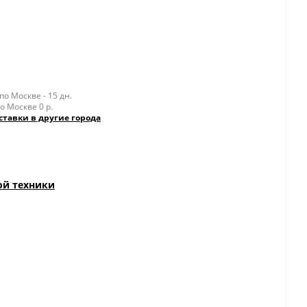
о Москве - 15 дн.
о Москве 0 р.
ставки в другие города
ой техники