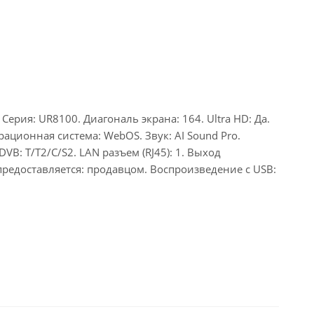
ерия: UR8100. Диагональ экрана: 164. Ultra HD: Да.
ационная система: WebOS. Звук: AI Sound Pro.
VB: T/T2/C/S2. LAN разъем (RJ45): 1. Выход
я предоставляется: продавцом. Воспроизведение с USB: