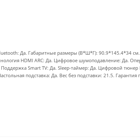
tooth: Да. Габаритные размеры (В*Ш*Г): 90.9*145.4*34 см. С
ехнология HDMI ARC: Да. Цифровое шумоподавление: Да. Опер
 Поддержка Smart TV: Да. Sleep-таймер: Да. Цифровой тюнер D
 Настольная подставка: Да. Вес без подставки: 21.5. Гаранти