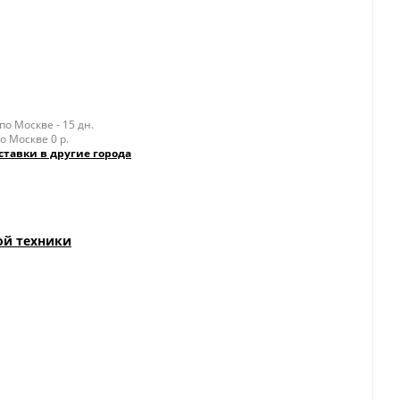
о Москве - 15 дн.
о Москве 0 р.
ставки в другие города
ой техники