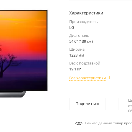
Характеристики
Производитель
LG
Диагональ
54.6" (139 см)
Ширина
1228 мм
Вес с подставкой
19.1 кг
Все характеристики
Ц
Поделиться
от
06
Сейчас данный товар прос