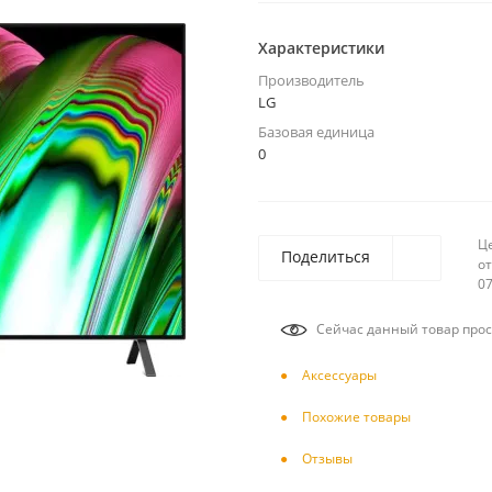
Характеристики
Производитель
LG
Базовая единица
0
Ц
Поделиться
от
07
Сейчас данный товар прос
Аксесcуары
Похожие товары
Отзывы