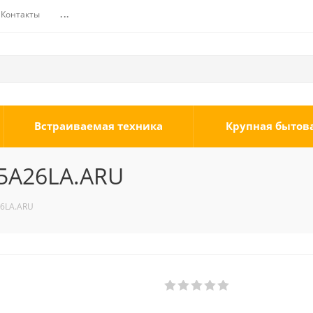
Контакты
...
Встраиваемая техника
Крупная бытов
5A26LA.ARU
26LA.ARU