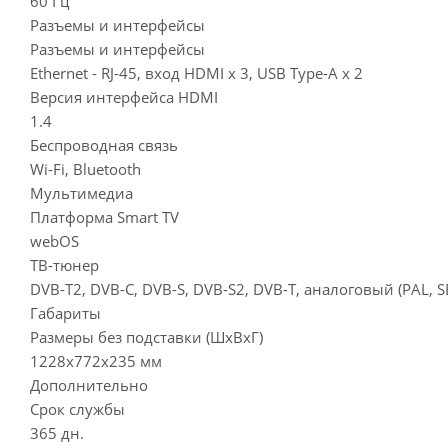
60 Гц
Разъемы и интерфейсы
Разъемы и интерфейсы
Ethernet - RJ-45, вход HDMI x 3, USB Type-A x 2
Версия интерфейса HDMI
1.4
Беспроводная связь
Wi-Fi, Bluetooth
Мультимедиа
Платформа Smart TV
webOS
ТВ-тюнер
DVB-T2, DVB-C, DVB-S, DVB-S2, DVB-T, аналоговый (PAL, 
Габариты
Размеры без подставки (ШxВxГ)
1228x772x235 мм
Дополнительно
Срок службы
365 дн.