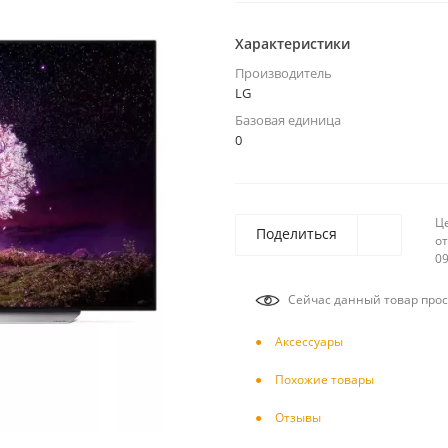
Характеристики
Производитель
LG
Базовая единица
0
Ц
Поделиться
от
09
Сейчас данный товар прос
Аксесcуары
Похожие товары
Отзывы