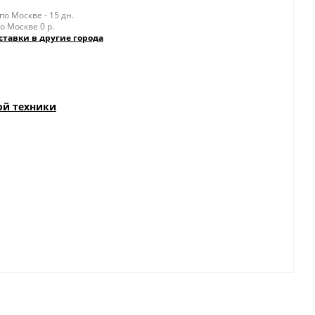
о Москве - 15 дн.
о Москве 0 р.
ставки в другие города
ой техники