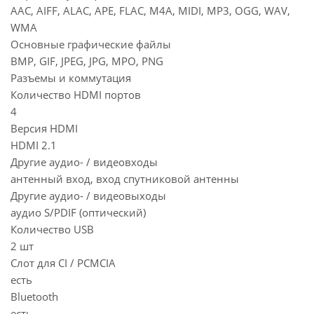
AAC, AIFF, ALAC, APE, FLAC, M4A, MIDI, MP3, OGG, WAV,
WMA
Основные графические файлы
BMP, GIF, JPEG, JPG, MPO, PNG
Разъемы и коммутация
Количество HDMI портов
4
Версия HDMI
HDMI 2.1
Другие аудио- / видеовходы
антенный вход, вход спутниковой антенны
Другие аудио- / видеовыходы
аудио S/PDIF (оптический)
Количество USB
2 шт
Слот для CI / PCMCIA
есть
Bluetooth
есть