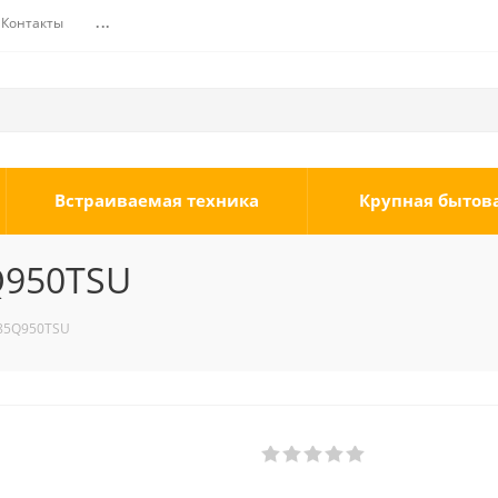
Контакты
...
Встраиваемая техника
Крупная бытов
Q950TSU
85Q950TSU