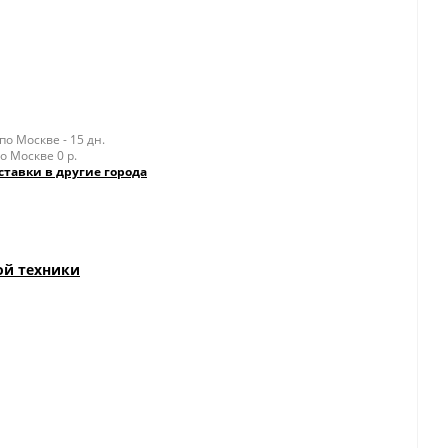
о Москве - 15 дн.
о Москве 0 р.
ставки в другие города
ой техники