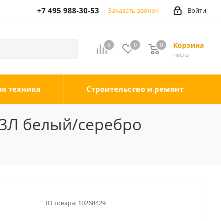
+7 495 988-30-53
Заказать звонок
Войти
Корзина
0
0
0
0
пуста
ая техника
Строительство и ремонт
П3Л белый/серебро
ID товара:
10268429