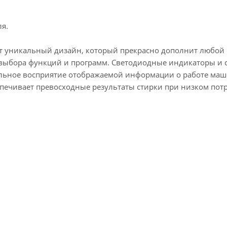
я.
ет уникальный дизайн, который прекрасно дополнит любо
я выбора функций и программ. Светодиодные индикаторы 
альное восприятие отображаемой информации о работе ма
спечивает превосходные результаты стирки при низком пот