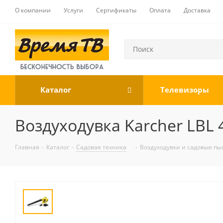
О компании
Услуги
Сертификаты
Оплата
Доставка
Каталог
Телевизоры
Воздуходувка Karcher LBL 4
Главная
-
Каталог
-
Садовая техника
-
Воздуходувки и садовые пы