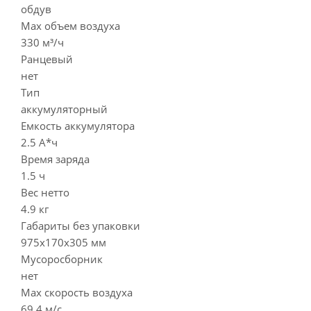
обдув
Max объем воздуха
330 м³/ч
Ранцевый
нет
Тип
аккумуляторный
Емкость аккумулятора
2.5 А*ч
Время заряда
1.5 ч
Вес нетто
4.9 кг
Габариты без упаковки
975x170x305 мм
Мусоросборник
нет
Max скорость воздуха
69.4 м/с