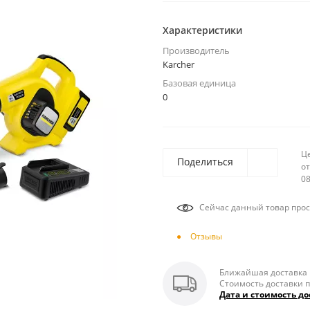
Характеристики
Производитель
Karcher
Базовая единица
0
Ц
Поделиться
от
08
Сейчас данный товар прос
Отзывы
Ближайшая доставка п
Стоимость доставки п
Дата и стоимость до