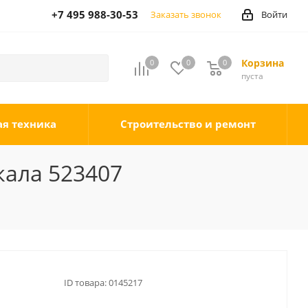
+7 495 988-30-53
Заказать звонок
Войти
Корзина
0
0
0
0
пуста
ая техника
Строительство и ремонт
кала 523407
ID товара:
0145217