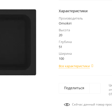
Характеристики
Производитель
Omoikiri
Высота
20
Глубина
51
Ширина
100
Все характеристики
Ц
Поделиться
от
07
Сейчас данный товар прос