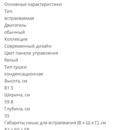
Основные характеристики
Тип
встраиваемая
Двигатель
обычный
Коллекция
Современный дизайн
Цвет панели управления
белый
Тип сушки
конденсационная
Высота, см
81.5
Ширина, см
59.8
Глубина, см
55
Габариты ниши для встраивания (В х Ш х Г), см
82 х 60 х 58