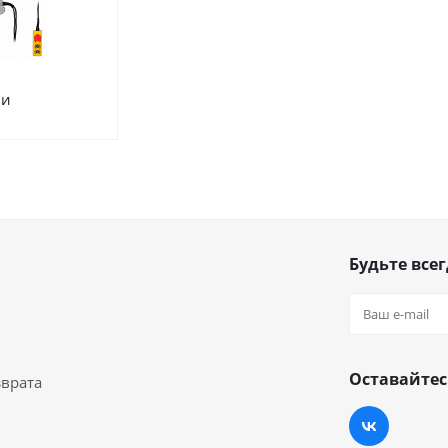
ли
Будьте всег
Оставайтес
зврата