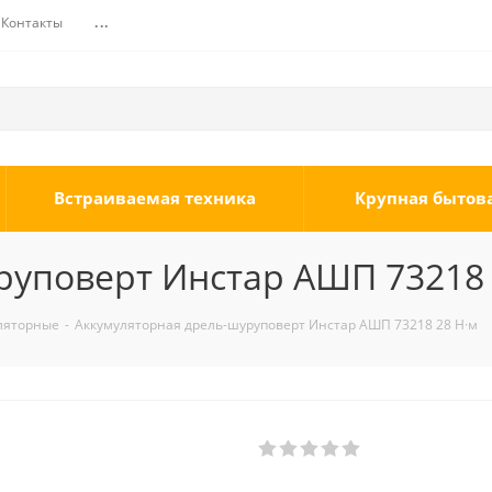
Контакты
...
Встраиваемая техника
Крупная бытов
руповерт Инстар АШП 73218 
ляторные
-
Аккумуляторная дрель-шуруповерт Инстар АШП 73218 28 Н·м