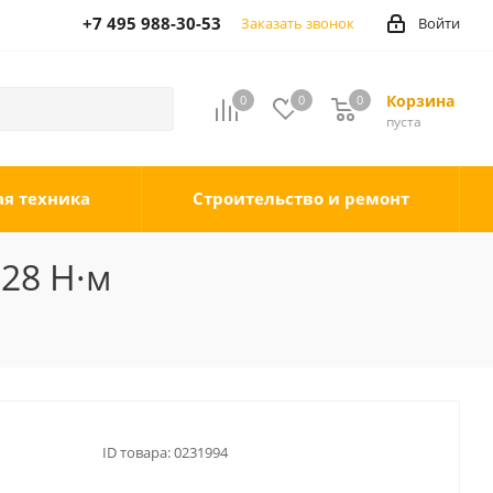
+7 495 988-30-53
Заказать звонок
Войти
Корзина
0
0
0
0
пуста
ая техника
Строительство и ремонт
28 Н·м
ID товара:
0231994