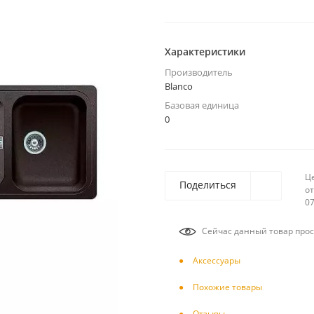
Характеристики
Производитель
Blanco
Базовая единица
0
Ц
Поделиться
от
07
Сейчас данный товар прос
Аксесcуары
Похожие товары
Отзывы