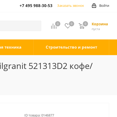
+7 495 988-30-53
Заказать звонок
Войти
Корзина
0
0
0
0
пуста
ая техника
Строительство и ремонт
ilgranit 521313D2 кофе/
ID товара:
0146877